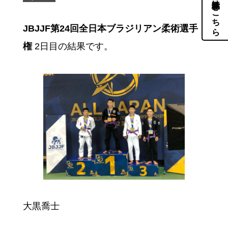
体験・見学はこちら
JBJJF第24回全日本ブラジリアン柔術選手
権
2日目の結果です。
大黒喬士