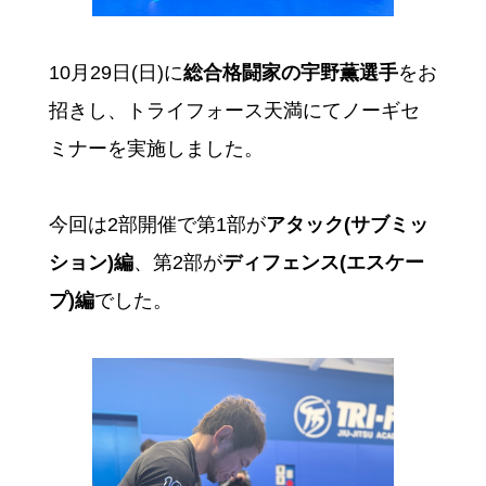
10月29日(日)に
総合格闘家の宇野薫選手
をお
招きし、トライフォース天満にてノーギセ
ミナーを実施しました。
今回は2部開催で第1部が
アタック(サブミッ
ション)編
、第2部が
ディフェンス(エスケー
プ)編
でした。