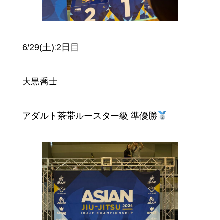
6/29(土):2日目
大黒喬士
アダルト茶帯ルースター級 準優勝