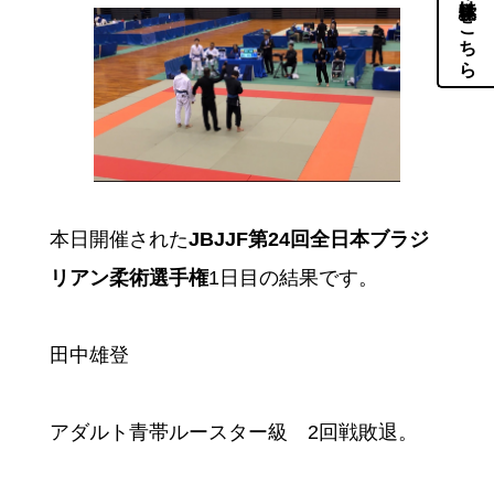
体験・見学はこちら
本日開催された
JBJJF第24回全日本ブラジ
リアン柔術選手権
1日目の結果です。
田中雄登
アダルト青帯ルースター級 2回戦敗退。