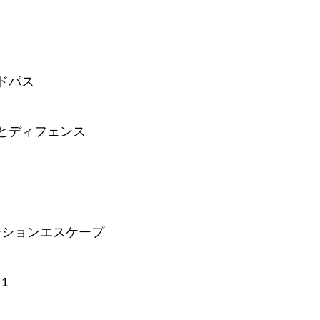
ドパス
とディフェンス
ジションエスケープ
1