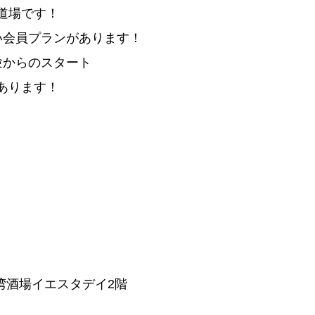
道場です！
い会員プランがあります！
験からのスタート
あります！
 台湾酒場イエスタデイ2階